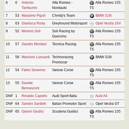
6
6
Antonio
Alfa Romeo -
Alfa Romeo 155
Tamburini
Nordauto
TS
7
53
Massimo Pigoli
Christy's Team
BMW 318i
8
63
Gianluca Roda
Greyhound Motorsport
Opel Vectra 16V
9
52
Moreno Soli
Soli Racing by
Alfa Romeo 155
Guercino
TS
10
57
Sandro Montani
Tecnica Racing
Alfa Romeo 155
TS
11
58
Maurizio Lusuardi
Technoracing
BMW 318i
Promocar
12
54
Fabio Severino
Varese Corse
Alfa Romeo 155
TS
13
55
Davide
Varese Corse
Alfa Romeo 155
Bernasconi
TS
DNF
1
Rinaldo Capello
Audi Sport Italia
Audi A4
DNF
64
Sandro Sardelli
Italian Promotor Sport
Opel Vectra GT
DNF
65
Gianni Giudici
Scuderia Guidici
Alfa Romeo 155
TS