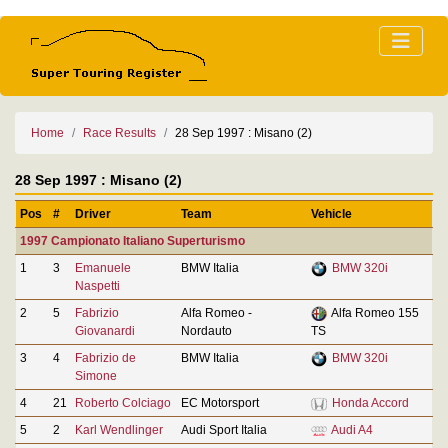
Home
Race Results
28 Sep 1997 : Misano (2)
28 Sep 1997 : Misano (2)
Pos
#
Driver
Team
Vehicle
1997 Campionato Italiano Superturismo
1
3
Emanuele
BMW Italia
BMW 320i
Naspetti
2
5
Fabrizio
Alfa Romeo -
Alfa Romeo 155
Giovanardi
Nordauto
TS
3
4
Fabrizio de
BMW Italia
BMW 320i
Simone
4
21
Roberto Colciago
EC Motorsport
Honda Accord
5
2
Karl Wendlinger
Audi Sport Italia
Audi A4