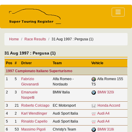
Home
Race Results
31 Aug 1997 : Pergusa (1)
31 Aug 1997 : Pergusa (1)
Pos
#
Driver
Team
Vehicle
1997 Campionato Italiano Superturismo
1
5
Fabrizio
Alfa Romeo -
Alfa Romeo 155
Giovanardi
Nordauto
TS
2
3
Emanuele
BMW Italia
BMW 320i
Naspetti
3
21
Roberto Colciago
EC Motorsport
Honda Accord
4
2
Karl Wendlinger
Audi Sport Italia
Audi A4
5
1
Rinaldo Capello
Audi Sport Italia
Audi A4
6
53
Massimo Pigoli
Christy's Team
BMW 318i