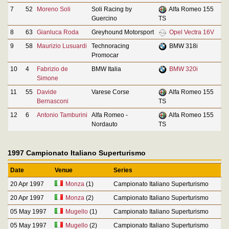
7
52
Moreno Soli
Soli Racing by
Alfa Romeo 155
Guercino
TS
8
63
Gianluca Roda
Greyhound Motorsport
Opel Vectra 16V
9
58
Maurizio Lusuardi
Technoracing
BMW 318i
Promocar
10
4
Fabrizio de
BMW Italia
BMW 320i
Simone
11
55
Davide
Varese Corse
Alfa Romeo 155
Bernasconi
TS
12
6
Antonio Tamburini
Alfa Romeo -
Alfa Romeo 155
Nordauto
TS
1997 Campionato Italiano Superturismo
Date
Venue
Series
20 Apr 1997
Monza
(1)
Campionato Italiano Superturismo
20 Apr 1997
Monza
(2)
Campionato Italiano Superturismo
05 May 1997
Mugello
(1)
Campionato Italiano Superturismo
05 May 1997
Mugello
(2)
Campionato Italiano Superturismo