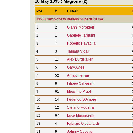
16 May 1993 : Magione (2)
Pos
#
Driver
1993 Campionato Italiano Superturismo
1
2
Gianni Morbidelli
2
1
Gabriele Tarquini
3
7
Roberto Ravaglia
4
3
Tamara Vidali
5
11
Alex Burgstaller
6
5
Gary Ayles
7
52
Amato Ferrari
8
8
Filippo Salvarani
9
61
Massimo Pigoli
10
14
Federico D'Amore
11
12
Stefano Modena
12
67
Luca Maggiorelli
13
4
Fabrizio Giovanardi
14
9
Johnny Cecotto