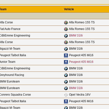
Team
Vehicle
Alfa Corse
Alfa Romeo 155 TS
Fiat Auto France
Alfa Romeo 155 TS
CiBiEmme Engineering
BMW 318i
Alfa Corse
Alfa Romeo 155 TS
Bigazzi M-Team
BMW 318i
Peugeot Talbot Italia
Peugeot 405 Mi16
Junior Team
Peugeot 405 Mi16
CiBiEmme Engineering
BMW 318i
Greyhound Racing
BMW 318i
BMW Euroteam
BMW 318i
BMW Euroteam
BMW 318i
Conrero Squadra Corse
Opel Vectra 16V
Peugeot Talbot Italia
Peugeot 405 Mi16
Bigazzi M-Team
BMW 318i