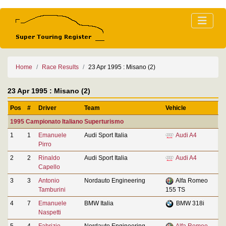
Home
Race Results
23 Apr 1995 : Misano (2)
23 Apr 1995 : Misano (2)
Pos
#
Driver
Team
Vehicle
1995 Campionato Italiano Superturismo
1
1
Emanuele
Audi Sport Italia
Audi A4
Pirro
2
2
Rinaldo
Audi Sport Italia
Audi A4
Capello
3
3
Antonio
Nordauto Engineering
Alfa Romeo
Tamburini
155 TS
4
7
Emanuele
BMW Italia
BMW 318i
Naspetti
5
4
Fabrizio
Nordauto Engineering
Alfa Romeo