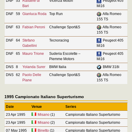
DNF
53
Raffaele di
Vicenza Motori
Peugeot 405
Bari
Mi16
DNF
59
Gianluca Roda
Top Run
Alfa Romeo
155 TS
DNF
63
Fabian Peroni
Challenge Sport&S
Alfa Romeo
155 TS
DNF
64
Stefano
Tecnoracing
Peugeot 405
Gabellini
Mi16
DNF
65
Mauro Trione
Suderia Escolette –
Peugeot 405
Piemme Motors
Mi16
DNS
8
Yolanda Surer
BMW Italia
BMW 318i
DNS
62
Paolo Delle
Challenge Sport&S
Alfa Romeo
Piane
155 TS
1995 Campionato Italiano Superturismo
Date
Venue
Series
23 Apr 1995
Misano
(1)
Campionato Italiano Superturismo
23 Apr 1995
Misano
(2)
Campionato Italiano Superturismo
07 May 1995
Binetto
(1)
Campionato Italiano Superturismo