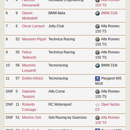
Giovanardi
155 TS
6
9
Gianni
BMW Italia
BMW 318i
Morbidelli
7
6
Oscar Larrauri
Jolly Club
Alfa Romeo
155 TS
8
52
Massimo Pigoli
Technica Racing
Alfa Romeo
155 TS
9
55
Felice
Technica Racing
Alfa Romeo
Tedeschi
155 TS
10
56
Maurizio
Tecnoracing
BMW 318i
Lusuardi
11
57
Emilio Arbizzi
Tecnoracing
Peugeot 405
Mi16
DNF
5
Gabriele
Alfa Corse
Alfa Romeo
Tarquini
155 TS
DNF
11
Roberto
RC Motorsport
Opel Vectra
Colciago
GT
DNF
51
Moreno Soli
Soli Racing by Guercino
Alfa Romeo
155 TS