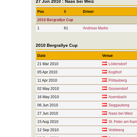
27 Jun 2010 : Naas bei Weiz
Pos
#
Driver
2010 Bergrallye Cup
1
61
Andreas Marko
2010 Bergrallye Cup
Date
Venue
21 Mar 2010
Lödersdorf
05 Apr 2010
Koglhof
11 Apr 2010
Pöllauberg
02 May 2010
Gossendorf
16 May 2010
Auersbach
06 Jun 2010
Seggauberg
27 Jun 2010
Naas bei Weiz
15 Aug 2010
St. Peter am Ka
12 Sep 2010
Voitsberg