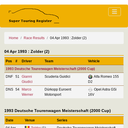
Home
Race Results
04 Apr 1993 : Zolder (2)
04 Apr 1993 : Zolder (2)
Pos
#
Driver
Team
Vehicle
1993 Deutsche Tourenwagen Meisterschaft (2000 Cup)
DNF
51
Gianni
Scuderia Guidici
Alfa Romeo 155
Giudici
D2
DNS
54
Marco
Dürkopp Euroent
Opel Astra GSi
Werner
Motorsport
16V
1993 Deutsche Tourenwagen Meisterschaft (2000 Cup)
Date
Venue
Series
04 Apr
Zolder
(1)
Deutsche Tourenwagen Meisterschaft